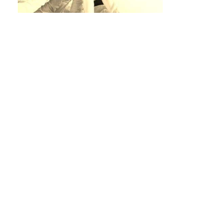
Эмоциона
Переговор
Перегово
Переговор
Перегово
Стратегии
Игнориро
Манипуля
Компроми
Алгоритм 
Алгоритм
компроми
Тактичес
Влияние ч
Влияние ч
Методология тренинга