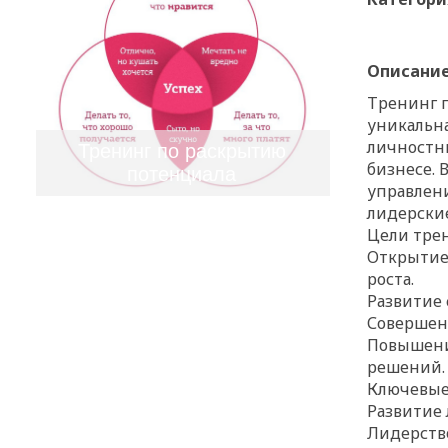
Описани
Тренинг п
уникальна
личностны
Тренинг по раскрытию
бизнесе. 
потенциала
управлен
лидерские
Цели трен
Открытие 
роста.
Развитие
Совершенс
Повышени
решений.
Ключевые
Развитие
Лидерство