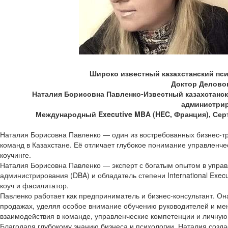
Широко известный казахстанский псих
Доктор Делово
Наталия Борисовна Павленко-Известный казахстански
администрир
Международный Executive MBA (HEC, Франция), Серт
Наталия Борисовна Павленко — один из востребованных бизнес-тр
команд в Казахстане. Её отличает глубокое понимание управленче
коучинге.
Наталия Борисовна Павленко — эксперт с богатым опытом в управ
администрирования (DBA) и обладатель степени International Exe
коуч и фасилитатор.
Павленко работает как предприниматель и бизнес-консультант. О
продажах, уделяя особое внимание обучению руководителей и мен
взаимодействия в команде, управленческие компетенции и личную
Благодаря глубокому знанию бизнеса и психологии, Наталия созда