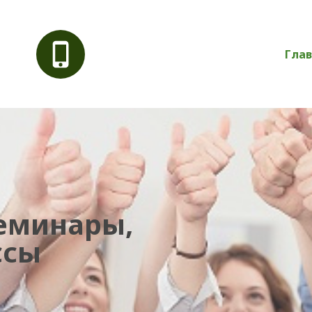
Гла
семинары,
ссы