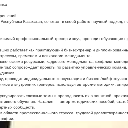
чика
 решений
Республики Казахстан, сочетает в своей работе научный подход, 
ависимый профессиональный тренер и коуч, проводит обучающие п
ешно работает как практикующий бизнес-тренер и дипломированны
стрессом, временем и психологии менеджмента.
еловеческими ресурсами, кадрового менеджмента, конфликт-менед
ингом: сопровождает проекты по развитию управленческих команд,
удников.
ку, проводит индивидуальные консультации и бизнес-/лайф-коучинг
иков и внутренних тренеров, используя авторские методики, опира
уктурировать сложные темы и преподносить их в понятной, практ
тивного обучения. Наталия — автор методических пособий, статей
ертных сообществ.
в области профессионального стресса, трудовой удовлетворённос
графии.