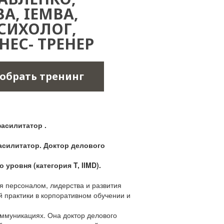
BA, IEMBA,
СИХОЛОГ,
НЕС- ТРЕНЕР
обрать тренинг
фасилитатор .
асилитатор. Доктор делового
ровня (категория T, IIMD).
я персоналом, лидерства и развития
й практики в корпоративном обучении и
оммуникациях. Она доктор делового