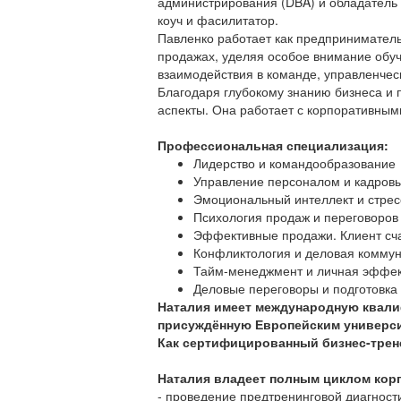
администрирования (DBA) и обладатель 
коуч и фасилитатор.
Павленко работает как предприниматель
продажах, уделяя особое внимание обуч
взаимодействия в команде, управленчес
Благодаря глубокому знанию бизнеса и 
аспекты. Она работает с корпоративным
Профессиональная специализация:
Лидерство и командообразование
Управление персоналом и кадров
Эмоциональный интеллект и стре
Психология продаж и переговоров
Эффективные продажи. Клиент сч
Конфликтология и деловая комму
Тайм-менеджмент и личная эффек
Деловые переговоры и подготовка
Наталия имеет международную квалиф
присуждённую Европейским универси
Как сертифицированный бизнес-трене
Наталия владеет полным циклом кор
- проведение предтренинговой диагност