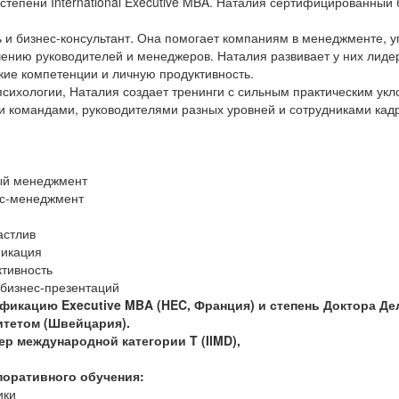
степени International Executive MBA. Наталия сертифицированный 
 и бизнес-консультант. Она помогает компаниям в менеджменте, 
ению руководителей и менеджеров. Наталия развивает у них лиде
кие компетенции и личную продуктивность.
психологии, Наталия создает тренинги с сильным практическим ук
и командами, руководителями разных уровней и сотрудниками кадр
ый менеджмент
сс-менеджмент
астлив
никация
тивность
 бизнес-презентаций
икацию Executive MBA (HEC, Франция) и степень Доктора Де
тетом (Швейцария).
р международной категории T (IIMD),
поративного обучения:
ики