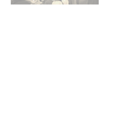
Цель кур
Подготов
разрабат
Продолжи
(Например
Модуль 1
Роль и к
Основные
Различны
Как созда
Модуль 2
Определе
Создание
Подбор м
Разработк
Модуль 3
Голос, же
Работа с 
Управлен
Работа с 